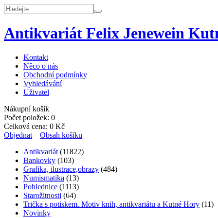
Antikvariát Felix Jenewein Ku
Kontakt
Něco o nás
Obchodní podmínky
Vyhledávání
Uživatel
Nákupní košík
Počet položek:
0
Celková cena:
0
Kč
Objednat
Obsah košíku
Antikvariát
(11822)
Bankovky
(103)
Grafika, ilustrace,obrazy
(484)
Numismatika
(13)
Pohlednice
(1113)
Starožitnosti
(64)
Trička s potiskem. Motiv knih, antikvariátu a Kutné Hory
(11)
Novinky