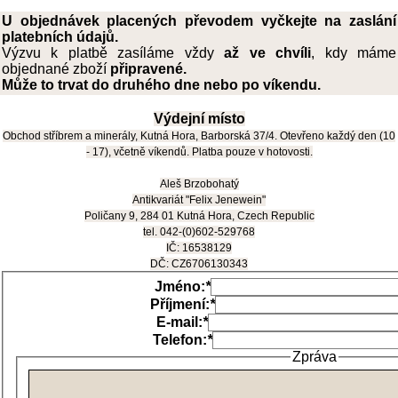
U objednávek placených převodem vyčkejte na zaslání
platebních údajů
.
Výzvu k platbě zasíláme vždy
až ve chvíli
, kdy máme
objednané zboží
připravené.
Může to trvat do druhého dne nebo po víkendu.
Výdejní místo
Obchod stříbrem a minerály, Kutná Hora, Barborská 37/4. Otevřeno každý den (10
- 17), včetně víkendů. Platba pouze v hotovosti.
Aleš Brzobohatý
Antikvariát "Felix Jenewein"
Poličany 9, 284 01 Kutná Hora, Czech Republic
tel. 042-(0)602-529768
IČ: 16538129
DČ: CZ6706130343
Jméno:
*
Příjmení:
*
E-mail:
*
Telefon:
*
Zpráva