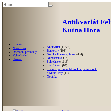
Antikvariát Fel
Kutná Hora
Kontakt
Antikvariát
(11822)
Něco o nás
Bankovky
(103)
Obchodní podmínky
Grafika, ilustrace,obrazy
(484)
Vyhledávání
Numismatika
(13)
Uživatel
Pohlednice
(1113)
Starožitnosti
(64)
Trička s potiskem. Motiv knih, antikvariátu
a Kutné Hory
(11)
Novinky