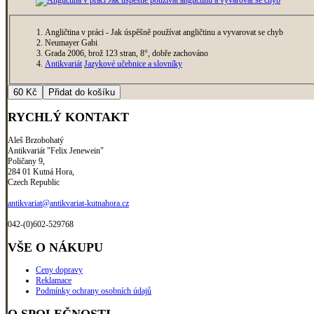
Angličtina v práci - Jak úspěšně používat angličtinu a vyvarovat se chyb
Neumayer Gabi
Grada 2006, brož 123 stran, 8°, dobře zachováno
Antikvariát
Jazykové učebnice a slovníky
RYCHLÝ KONTAKT
Aleš Brzobohatý
Antikvariát "Felix Jenewein"
Poličany 9,
284 01 Kutná Hora,
Czech Republic
antikvariat@antikvariat-kutnahora.cz
042-(0)602-529768
VŠE O NÁKUPU
Ceny dopravy
Reklamace
Podmínky ochrany osobních údajů