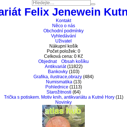
ariát Felix Jenewein Kut
Kontakt
Něco o nás
Obchodní podmínky
Vyhledávání
Uživatel
Nákupní košík
Počet položek:
0
Celková cena:
0
Kč
Objednat
Obsah košíku
Antikvariát
(11822)
Bankovky
(103)
Grafika, ilustrace,obrazy
(484)
Numismatika
(13)
Pohlednice
(1113)
Starožitnosti
(64)
Trička s potiskem. Motiv knih, antikvariátu a Kutné Hory
(11)
Novinky