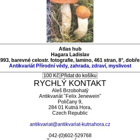
Atlas hub
Hagara Ladislav
993, barevné celostr. fotografie, lamino, 461 stran, 8°, dob
Antikvariát
Přírodní vědy, zahrada, zdraví, myslivost
RYCHLÝ KONTAKT
Aleš Brzobohatý
Antikvariát "Felix Jenewein"
Poličany 9,
284 01 Kutná Hora,
Czech Republic
antikvariat@antikvariat-kutnahora.cz
042-(0)602-529768