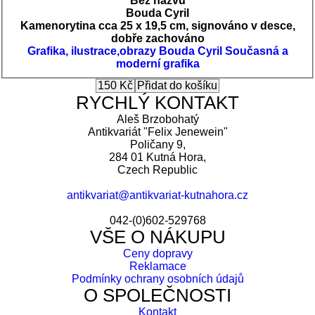
Bez názvu
Bouda Cyril
Kamenorytina cca 25 x 19,5 cm, signováno v desce,
dobře zachováno
Grafika, ilustrace,obrazy
Bouda Cyril
Současná a
moderní grafika
RYCHLÝ KONTAKT
Aleš Brzobohatý
Antikvariát "Felix Jenewein"
Poličany 9,
284 01 Kutná Hora,
Czech Republic
antikvariat@antikvariat-kutnahora.cz
042-(0)602-529768
VŠE O NÁKUPU
Ceny dopravy
Reklamace
Podmínky ochrany osobních údajů
O SPOLEČNOSTI
Kontakt