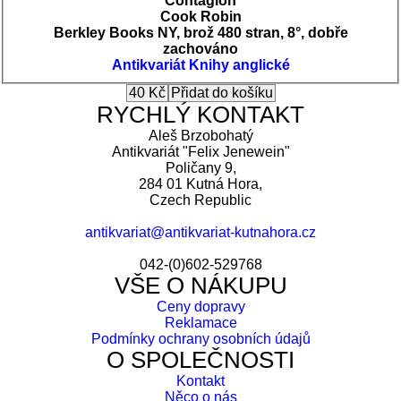
Contagion
Cook Robin
Berkley Books NY, brož 480 stran, 8°, dobře
zachováno
Antikvariát
Knihy anglické
RYCHLÝ KONTAKT
Aleš Brzobohatý
Antikvariát "Felix Jenewein"
Poličany 9,
284 01 Kutná Hora,
Czech Republic
antikvariat@antikvariat-kutnahora.cz
042-(0)602-529768
VŠE O NÁKUPU
Ceny dopravy
Reklamace
Podmínky ochrany osobních údajů
O SPOLEČNOSTI
Kontakt
Něco o nás