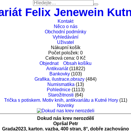
ariát Felix Jenewein Kut
Kontakt
Něco o nás
Obchodní podmínky
Vyhledávání
Uživatel
Nákupní košík
Počet položek:
0
Celková cena:
0
Kč
Objednat
Obsah košíku
Antikvariát
(11822)
Bankovky
(103)
Grafika, ilustrace,obrazy
(484)
Numismatika
(13)
Pohlednice
(1113)
Starožitnosti
(64)
Trička s potiskem. Motiv knih, antikvariátu a Kutné Hory
(11)
Novinky
Dokud nás krev nerozdělí
Opršal Petr
Grada2023, karton. vazba, 400 stran, 8°, dobře zachováno