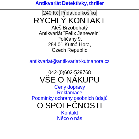
Antikvariát
Detektivky, thriller
RYCHLÝ KONTAKT
Aleš Brzobohatý
Antikvariát "Felix Jenewein"
Poličany 9,
284 01 Kutná Hora,
Czech Republic
antikvariat@antikvariat-kutnahora.cz
042-(0)602-529768
VŠE O NÁKUPU
Ceny dopravy
Reklamace
Podmínky ochrany osobních údajů
O SPOLEČNOSTI
Kontakt
Něco o nás