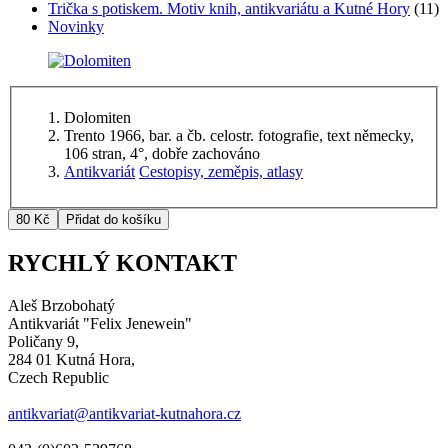
Trička s potiskem. Motiv knih, antikvariátu a Kutné Hory
(11)
Novinky
Dolomiten
Trento 1966, bar. a čb. celostr. fotografie, text německy,
106 stran, 4°, dobře zachováno
Antikvariát
Cestopisy, zeměpis, atlasy
RYCHLÝ KONTAKT
Aleš Brzobohatý
Antikvariát "Felix Jenewein"
Poličany 9,
284 01 Kutná Hora,
Czech Republic
antikvariat@antikvariat-kutnahora.cz