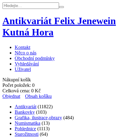
Antikvariát Felix Jenewein
Kutná Hora
Kontakt
Něco o nás
Obchodní podmínky
Vyhledávání
Uživatel
Nákupní košík
Počet položek:
0
Celková cena:
0
Kč
Objednat
Obsah košíku
Antikvariát
(11822)
Bankovky
(103)
Grafika, ilustrace,obrazy
(484)
Numismatika
(13)
Pohlednice
(1113)
Starožitnosti
(64)