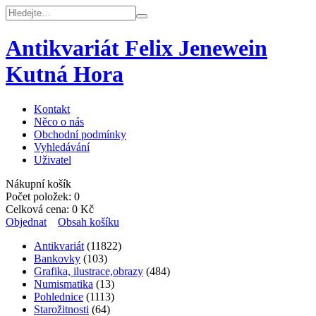
Antikvariát Felix Jenewein
Kutná Hora
Kontakt
Něco o nás
Obchodní podmínky
Vyhledávání
Uživatel
Nákupní košík
Počet položek:
0
Celková cena:
0
Kč
Objednat
Obsah košíku
Antikvariát
(11822)
Bankovky
(103)
Grafika, ilustrace,obrazy
(484)
Numismatika
(13)
Pohlednice
(1113)
Starožitnosti
(64)