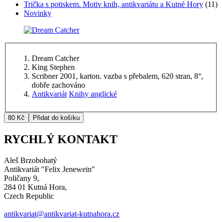
Trička s potiskem. Motiv knih, antikvariátu a Kutné Hory
(11)
Novinky
Dream Catcher
King Stephen
Scribner 2001, karton. vazba s přebalem, 620 stran, 8°,
dobře zachováno
Antikvariát
Knihy anglické
RYCHLÝ KONTAKT
Aleš Brzobohatý
Antikvariát "Felix Jenewein"
Poličany 9,
284 01 Kutná Hora,
Czech Republic
antikvariat@antikvariat-kutnahora.cz