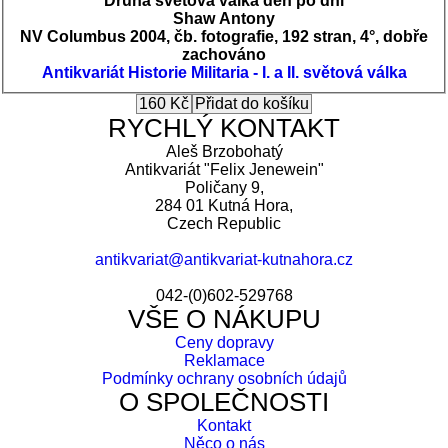
Druhá světová válka den po dni
Shaw Antony
NV Columbus 2004, čb. fotografie, 192 stran, 4°, dobře
zachováno
Antikvariát
Historie
Militaria - I. a II. světová válka
RYCHLÝ KONTAKT
Aleš Brzobohatý
Antikvariát "Felix Jenewein"
Poličany 9,
284 01 Kutná Hora,
Czech Republic
antikvariat@antikvariat-kutnahora.cz
042-(0)602-529768
VŠE O NÁKUPU
Ceny dopravy
Reklamace
Podmínky ochrany osobních údajů
O SPOLEČNOSTI
Kontakt
Něco o nás