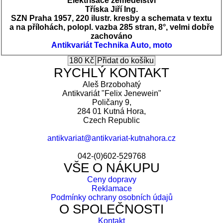
Elektrisace zemědělství
Tříska Jiří Ing.
SZN Praha 1957, 220 ilustr. kresby a schemata v textu
a na přílohách, polopl. vazba 285 stran, 8°, velmi dobře
zachováno
Antikvariát
Technika
Auto, moto
RYCHLÝ KONTAKT
Aleš Brzobohatý
Antikvariát "Felix Jenewein"
Poličany 9,
284 01 Kutná Hora,
Czech Republic
antikvariat@antikvariat-kutnahora.cz
042-(0)602-529768
VŠE O NÁKUPU
Ceny dopravy
Reklamace
Podmínky ochrany osobních údajů
O SPOLEČNOSTI
Kontakt