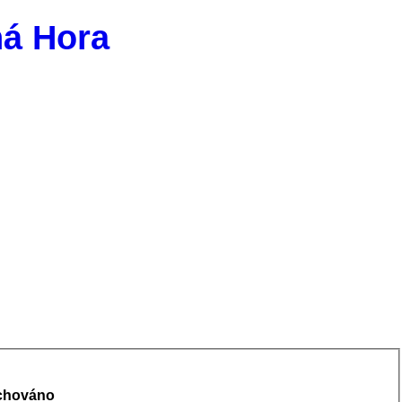
ná Hora
achováno