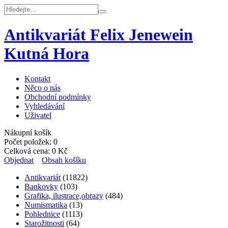
Antikvariát Felix Jenewein
Kutná Hora
Kontakt
Něco o nás
Obchodní podmínky
Vyhledávání
Uživatel
Nákupní košík
Počet položek:
0
Celková cena:
0
Kč
Objednat
Obsah košíku
Antikvariát
(11822)
Bankovky
(103)
Grafika, ilustrace,obrazy
(484)
Numismatika
(13)
Pohlednice
(1113)
Starožitnosti
(64)