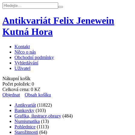
Antikvariát Felix Jenewein
Kutná Hora
Kontakt
Něco o nás
Obchodní podmínky
Vyhledávání
Uživatel
Nákupní košík
Počet položek:
0
Celková cena:
0
Kč
Objednat
Obsah košíku
Antikvariát
(11822)
Bankovky
(103)
Grafika, ilustrace,obrazy
(484)
Numismatika
(13)
Pohlednice
(1113)
Starožitnosti
(64)