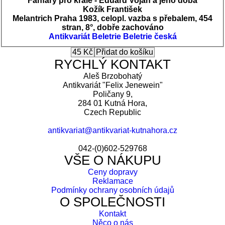
Fanfáry pro krále - Eduard Vojan a jeho doba
Kožík František
Melantrich Praha 1983, celopl. vazba s přebalem, 454
stran, 8°, dobře zachováno
Antikvariát
Beletrie
Beletrie česká
RYCHLÝ KONTAKT
Aleš Brzobohatý
Antikvariát "Felix Jenewein"
Poličany 9,
284 01 Kutná Hora,
Czech Republic
antikvariat@antikvariat-kutnahora.cz
042-(0)602-529768
VŠE O NÁKUPU
Ceny dopravy
Reklamace
Podmínky ochrany osobních údajů
O SPOLEČNOSTI
Kontakt
Něco o nás