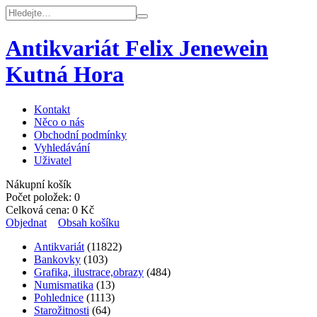
Antikvariát Felix Jenewein
Kutná Hora
Kontakt
Něco o nás
Obchodní podmínky
Vyhledávání
Uživatel
Nákupní košík
Počet položek:
0
Celková cena:
0
Kč
Objednat
Obsah košíku
Antikvariát
(11822)
Bankovky
(103)
Grafika, ilustrace,obrazy
(484)
Numismatika
(13)
Pohlednice
(1113)
Starožitnosti
(64)