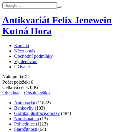
Antikvariát Felix Jenewein
Kutná Hora
Kontakt
Něco o nás
Obchodní podmínky
Vyhledávání
Uživatel
Nákupní košík
Počet položek:
0
Celková cena:
0
Kč
Objednat
Obsah košíku
Antikvariát
(11822)
Bankovky
(103)
Grafika, ilustrace,obrazy
(484)
Numismatika
(13)
Pohlednice
(1113)
Starožitnosti
(64)