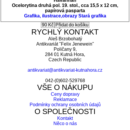
Havannah
Ocelorytina druhá pol. 19. stol., cca 15,5 x 12 cm,
papírová pasparta
Grafika, ilustrace,obrazy
Stará grafika
RYCHLÝ KONTAKT
Aleš Brzobohatý
Antikvariát "Felix Jenewein"
Poličany 9,
284 01 Kutná Hora,
Czech Republic
antikvariat@antikvariat-kutnahora.cz
042-(0)602-529768
VŠE O NÁKUPU
Ceny dopravy
Reklamace
Podmínky ochrany osobních údajů
O SPOLEČNOSTI
Kontakt
Něco o nás