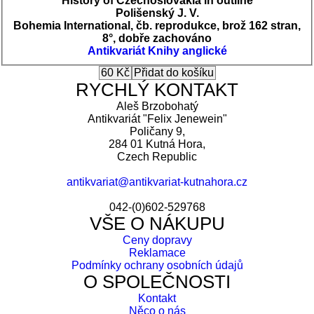
History of Czechoslovakia in outline
Polišenský J. V.
Bohemia International, čb. reprodukce, brož 162 stran,
8°, dobře zachováno
Antikvariát
Knihy anglické
RYCHLÝ KONTAKT
Aleš Brzobohatý
Antikvariát "Felix Jenewein"
Poličany 9,
284 01 Kutná Hora,
Czech Republic
antikvariat@antikvariat-kutnahora.cz
042-(0)602-529768
VŠE O NÁKUPU
Ceny dopravy
Reklamace
Podmínky ochrany osobních údajů
O SPOLEČNOSTI
Kontakt
Něco o nás