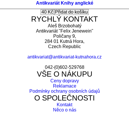
Antikvariát
Knihy anglické
RYCHLÝ KONTAKT
Aleš Brzobohatý
Antikvariát "Felix Jenewein"
Poličany 9,
284 01 Kutná Hora,
Czech Republic
antikvariat@antikvariat-kutnahora.cz
042-(0)602-529768
VŠE O NÁKUPU
Ceny dopravy
Reklamace
Podmínky ochrany osobních údajů
O SPOLEČNOSTI
Kontakt
Něco o nás