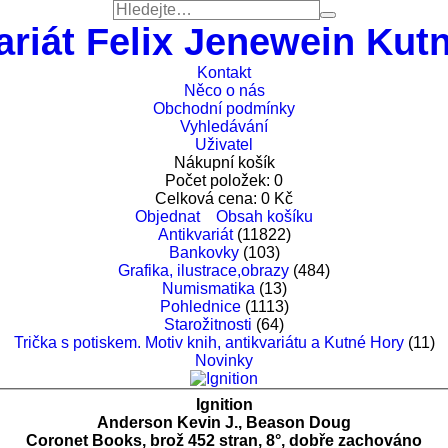
ariát Felix Jenewein Kut
Kontakt
Něco o nás
Obchodní podmínky
Vyhledávání
Uživatel
Nákupní košík
Počet položek:
0
Celková cena:
0
Kč
Objednat
Obsah košíku
Antikvariát
(11822)
Bankovky
(103)
Grafika, ilustrace,obrazy
(484)
Numismatika
(13)
Pohlednice
(1113)
Starožitnosti
(64)
Trička s potiskem. Motiv knih, antikvariátu a Kutné Hory
(11)
Novinky
Ignition
Anderson Kevin J., Beason Doug
Coronet Books, brož 452 stran, 8°, dobře zachováno