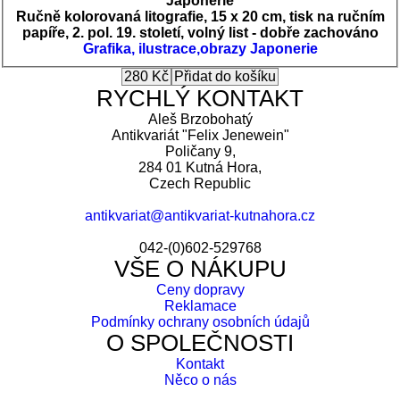
Japonerie
Ručně kolorovaná litografie, 15 x 20 cm, tisk na ručním
papíře, 2. pol. 19. století, volný list - dobře zachováno
Grafika, ilustrace,obrazy
Japonerie
RYCHLÝ KONTAKT
Aleš Brzobohatý
Antikvariát "Felix Jenewein"
Poličany 9,
284 01 Kutná Hora,
Czech Republic
antikvariat@antikvariat-kutnahora.cz
042-(0)602-529768
VŠE O NÁKUPU
Ceny dopravy
Reklamace
Podmínky ochrany osobních údajů
O SPOLEČNOSTI
Kontakt
Něco o nás