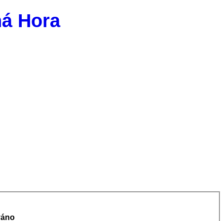
ná Hora
váno