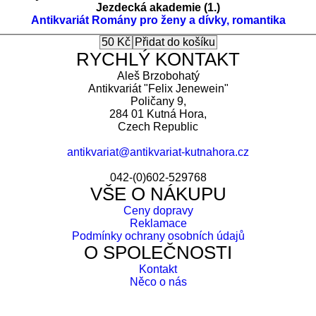
Jezdecká akademie (1.)
Antikvariát
Romány pro ženy a dívky, romantika
RYCHLÝ KONTAKT
Aleš Brzobohatý
Antikvariát "Felix Jenewein"
Poličany 9,
284 01 Kutná Hora,
Czech Republic
antikvariat@antikvariat-kutnahora.cz
042-(0)602-529768
VŠE O NÁKUPU
Ceny dopravy
Reklamace
Podmínky ochrany osobních údajů
O SPOLEČNOSTI
Kontakt
Něco o nás