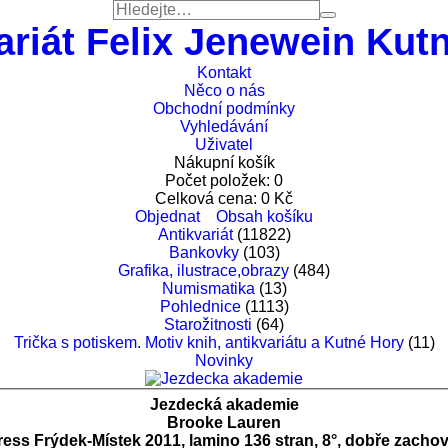
ariát Felix Jenewein Kut
Kontakt
Něco o nás
Obchodní podmínky
Vyhledávání
Uživatel
Nákupní košík
Počet položek:
0
Celková cena:
0
Kč
Objednat
Obsah košíku
Antikvariát
(11822)
Bankovky
(103)
Grafika, ilustrace,obrazy
(484)
Numismatika
(13)
Pohlednice
(1113)
Starožitnosti
(64)
Trička s potiskem. Motiv knih, antikvariátu a Kutné Hory
(11)
Novinky
Jezdecká akademie
Brooke Lauren
ress Frýdek-Místek 2011, lamino 136 stran, 8°, dobře zacho