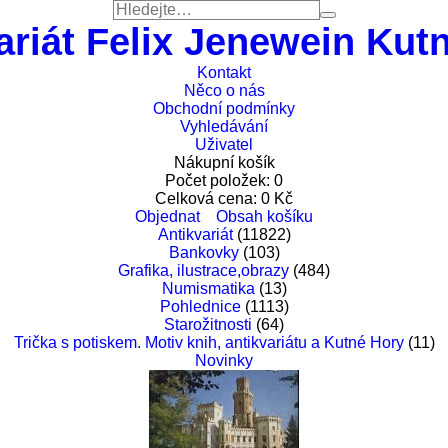
ariát Felix Jenewein Kut
Kontakt
Něco o nás
Obchodní podmínky
Vyhledávání
Uživatel
Nákupní košík
Počet položek:
0
Celková cena:
0
Kč
Objednat
Obsah košíku
Antikvariát
(11822)
Bankovky
(103)
Grafika, ilustrace,obrazy
(484)
Numismatika
(13)
Pohlednice
(1113)
Starožitnosti
(64)
Trička s potiskem. Motiv knih, antikvariátu a Kutné Hory
(11)
Novinky