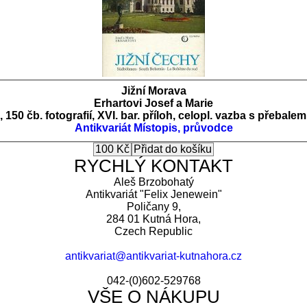
Jižní Morava
Erhartovi Josef a Marie
 150 čb. fotografií, XVI. bar. příloh, celopl. vazba s přebal
Antikvariát
Místopis, průvodce
RYCHLÝ KONTAKT
Aleš Brzobohatý
Antikvariát "Felix Jenewein"
Poličany 9,
284 01 Kutná Hora,
Czech Republic
antikvariat@antikvariat-kutnahora.cz
042-(0)602-529768
VŠE O NÁKUPU