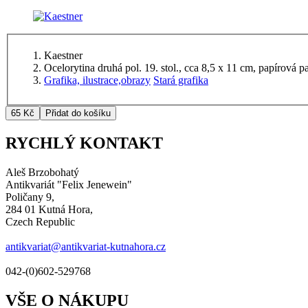
Kaestner
Ocelorytina druhá pol. 19. stol., cca 8,5 x 11 cm, papírová p
Grafika, ilustrace,obrazy
Stará grafika
RYCHLÝ KONTAKT
Aleš Brzobohatý
Antikvariát "Felix Jenewein"
Poličany 9,
284 01 Kutná Hora,
Czech Republic
antikvariat@antikvariat-kutnahora.cz
042-(0)602-529768
VŠE O NÁKUPU