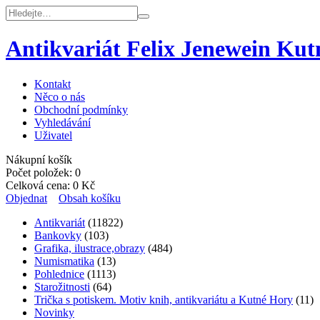
Antikvariát Felix Jenewein Ku
Kontakt
Něco o nás
Obchodní podmínky
Vyhledávání
Uživatel
Nákupní košík
Počet položek:
0
Celková cena:
0
Kč
Objednat
Obsah košíku
Antikvariát
(11822)
Bankovky
(103)
Grafika, ilustrace,obrazy
(484)
Numismatika
(13)
Pohlednice
(1113)
Starožitnosti
(64)
Trička s potiskem. Motiv knih, antikvariátu a Kutné Hory
(11)
Novinky