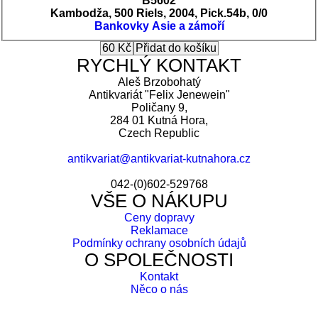
B5602
Kambodža, 500 Riels, 2004, Pick.54b, 0/0
Bankovky
Asie a zámoří
RYCHLÝ KONTAKT
Aleš Brzobohatý
Antikvariát "Felix Jenewein"
Poličany 9,
284 01 Kutná Hora,
Czech Republic
antikvariat@antikvariat-kutnahora.cz
042-(0)602-529768
VŠE O NÁKUPU
Ceny dopravy
Reklamace
Podmínky ochrany osobních údajů
O SPOLEČNOSTI
Kontakt
Něco o nás