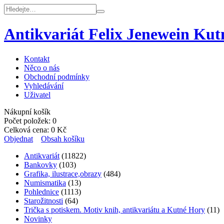
Antikvariát Felix Jenewein Ku
Kontakt
Něco o nás
Obchodní podmínky
Vyhledávání
Uživatel
Nákupní košík
Počet položek:
0
Celková cena:
0
Kč
Objednat
Obsah košíku
Antikvariát
(11822)
Bankovky
(103)
Grafika, ilustrace,obrazy
(484)
Numismatika
(13)
Pohlednice
(1113)
Starožitnosti
(64)
Trička s potiskem. Motiv knih, antikvariátu a Kutné Hory
(11)
Novinky