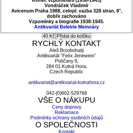
Konec vzpomínání (1938-1945)
Vondráček Vladimír
Avicenum Praha 1988, celopl. vazba 328 stran, 8°,
dobře zachováno
Vzpomínky a biografie 1938-1945.
Antikvariát
Beletrie
Memoáry
RYCHLÝ KONTAKT
Aleš Brzobohatý
Antikvariát "Felix Jenewein"
Poličany 9,
284 01 Kutná Hora,
Czech Republic
antikvariat@antikvariat-kutnahora.cz
042-(0)602-529768
VŠE O NÁKUPU
Ceny dopravy
Reklamace
Podmínky ochrany osobních údajů
O SPOLEČNOSTI
Kontakt