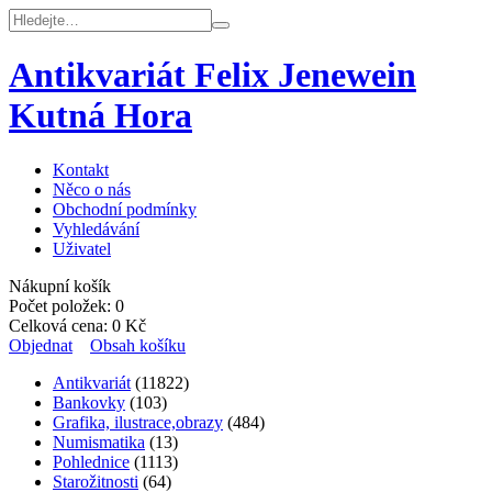
Antikvariát Felix Jenewein
Kutná Hora
Kontakt
Něco o nás
Obchodní podmínky
Vyhledávání
Uživatel
Nákupní košík
Počet položek:
0
Celková cena:
0
Kč
Objednat
Obsah košíku
Antikvariát
(11822)
Bankovky
(103)
Grafika, ilustrace,obrazy
(484)
Numismatika
(13)
Pohlednice
(1113)
Starožitnosti
(64)