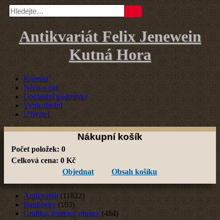
Antikvariát Felix Jenewein
Kutná Hora
Kontakt
Něco o nás
Obchodní podmínky
Vyhledávání
Uživatel
Nákupní košík
Počet položek:
0
Celková cena:
0
Kč
Objednat
Obsah košíku
Antikvariát
(11822)
Bankovky
(103)
Grafika, ilustrace,obrazy
(484)