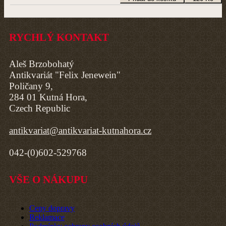
RYCHLÝ KONTAKT
Aleš Brzobohatý
Antikvariát "Felix Jenewein"
Poličany 9,
284 01 Kutná Hora,
Czech Republic
antikvariat@antikvariat-kutnahora.cz
042-(0)602-529768
VŠE O NÁKUPU
Ceny dopravy
Reklamace