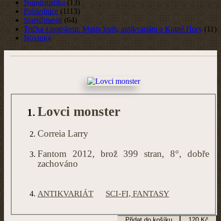
Numismatika
(13)
Pohlednice
(1113)
Starožitnosti
(64)
Trička s potiskem. Motiv knih, antikvariátu a Kutné Hory
(11)
Novinky
Lovci monster
Correia Larry
Fantom 2012, brož 399 stran, 8°, dobře
zachováno
ANTIKVARIÁT
SCI-FI, FANTASY