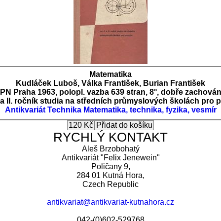
Matematika
Kudláček Luboš, Válka František, Burian František
PN Praha 1963, polopl. vazba 639 stran, 8°, dobře zachová
I. a II. ročník studia na středních průmyslových školách pro p
Antikvariát
Technika
Matematika, technika, fyzika, vesmír
RYCHLÝ KONTAKT
Aleš Brzobohatý
Antikvariát "Felix Jenewein"
Poličany 9,
284 01 Kutná Hora,
Czech Republic
antikvariat@antikvariat-kutnahora.cz
042-(0)602-529768