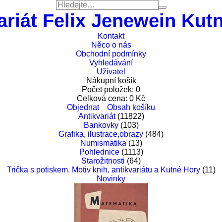
ariát Felix Jenewein Kut
Kontakt
Něco o nás
Obchodní podmínky
Vyhledávání
Uživatel
Nákupní košík
Počet položek:
0
Celková cena:
0
Kč
Objednat
Obsah košíku
Antikvariát
(11822)
Bankovky
(103)
Grafika, ilustrace,obrazy
(484)
Numismatika
(13)
Pohlednice
(1113)
Starožitnosti
(64)
Trička s potiskem. Motiv knih, antikvariátu a Kutné Hory
(11)
Novinky