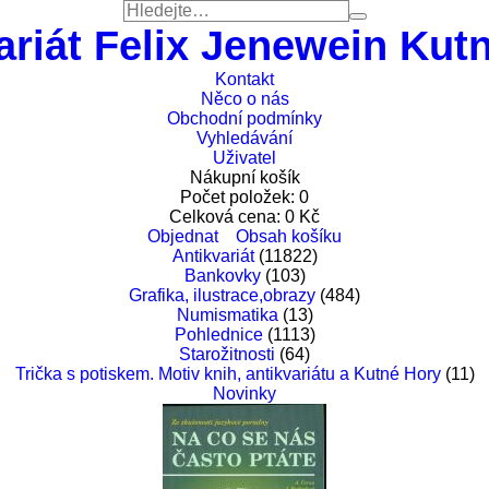
ariát Felix Jenewein Kut
Kontakt
Něco o nás
Obchodní podmínky
Vyhledávání
Uživatel
Nákupní košík
Počet položek:
0
Celková cena:
0
Kč
Objednat
Obsah košíku
Antikvariát
(11822)
Bankovky
(103)
Grafika, ilustrace,obrazy
(484)
Numismatika
(13)
Pohlednice
(1113)
Starožitnosti
(64)
Trička s potiskem. Motiv knih, antikvariátu a Kutné Hory
(11)
Novinky