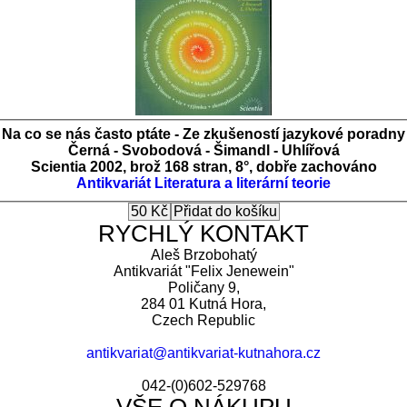
Na co se nás často ptáte - Ze zkušeností jazykové poradny
Černá - Svobodová - Šimandl - Uhlířová
Scientia 2002, brož 168 stran, 8°, dobře zachováno
Antikvariát
Literatura a literární teorie
RYCHLÝ KONTAKT
Aleš Brzobohatý
Antikvariát "Felix Jenewein"
Poličany 9,
284 01 Kutná Hora,
Czech Republic
antikvariat@antikvariat-kutnahora.cz
042-(0)602-529768
VŠE O NÁKUPU