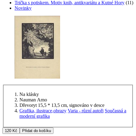
Trička s potiskem. Motiv knih, antikvariátu a Kutné Hory
(11)
Novinky
Na klásky
Nauman Arno
Dřevoryt 15,5 * 13,5 cm, signováno v desce
Grafika, ilustrace,obrazy
Varia - různí autoři
Současná a
moderní grafika