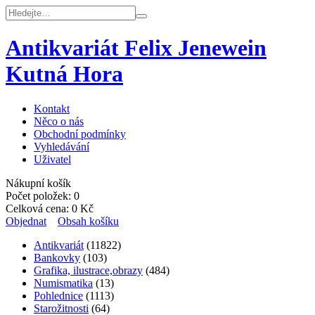
Antikvariát Felix Jenewein
Kutná Hora
Kontakt
Něco o nás
Obchodní podmínky
Vyhledávání
Uživatel
Nákupní košík
Počet položek:
0
Celková cena:
0
Kč
Objednat
Obsah košíku
Antikvariát
(11822)
Bankovky
(103)
Grafika, ilustrace,obrazy
(484)
Numismatika
(13)
Pohlednice
(1113)
Starožitnosti
(64)