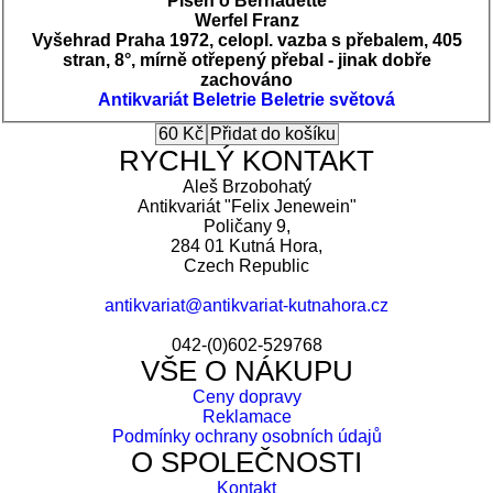
Píseň o Bernadettě
Werfel Franz
Vyšehrad Praha 1972, celopl. vazba s přebalem, 405
stran, 8°, mírně otřepený přebal - jinak dobře
zachováno
Antikvariát
Beletrie
Beletrie světová
RYCHLÝ KONTAKT
Aleš Brzobohatý
Antikvariát "Felix Jenewein"
Poličany 9,
284 01 Kutná Hora,
Czech Republic
antikvariat@antikvariat-kutnahora.cz
042-(0)602-529768
VŠE O NÁKUPU
Ceny dopravy
Reklamace
Podmínky ochrany osobních údajů
O SPOLEČNOSTI
Kontakt