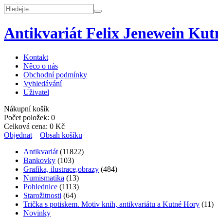
Antikvariát Felix Jenewein Ku
Kontakt
Něco o nás
Obchodní podmínky
Vyhledávání
Uživatel
Nákupní košík
Počet položek:
0
Celková cena:
0
Kč
Objednat
Obsah košíku
Antikvariát
(11822)
Bankovky
(103)
Grafika, ilustrace,obrazy
(484)
Numismatika
(13)
Pohlednice
(1113)
Starožitnosti
(64)
Trička s potiskem. Motiv knih, antikvariátu a Kutné Hory
(11)
Novinky