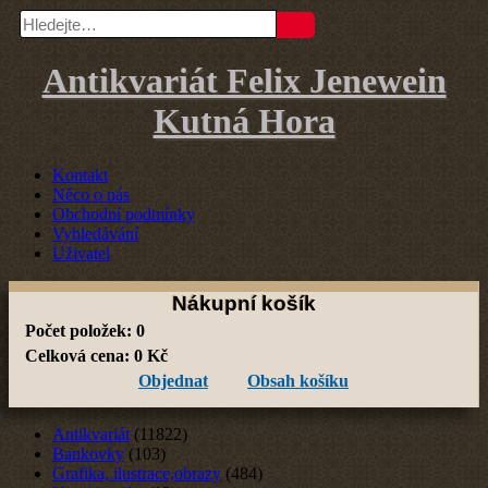
Antikvariát Felix Jenewein
Kutná Hora
Kontakt
Něco o nás
Obchodní podmínky
Vyhledávání
Uživatel
Nákupní košík
Počet položek:
0
Celková cena:
0
Kč
Objednat
Obsah košíku
Antikvariát
(11822)
Bankovky
(103)
Grafika, ilustrace,obrazy
(484)