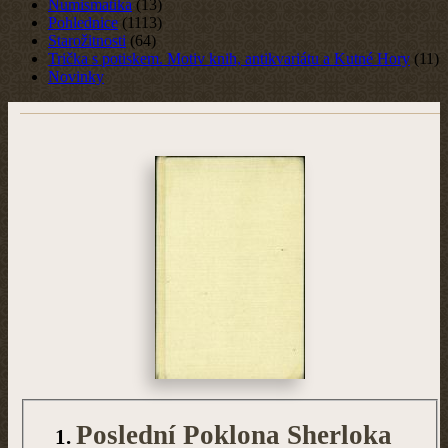
Numismatika
(13)
Pohlednice
(1113)
Starožitnosti
(64)
Trička s potiskem. Motiv knih, antikvariátu a Kutné Hory
(11)
Novinky
Poslední Poklona Sherloka