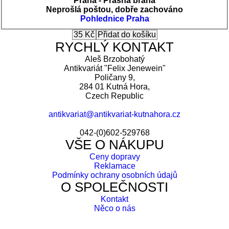
Praha - Prašná brána
Neprošlá poštou, dobře zachováno
Pohlednice
Praha
RYCHLÝ KONTAKT
Aleš Brzobohatý
Antikvariát "Felix Jenewein"
Poličany 9,
284 01 Kutná Hora,
Czech Republic
antikvariat@antikvariat-kutnahora.cz
042-(0)602-529768
VŠE O NÁKUPU
Ceny dopravy
Reklamace
Podmínky ochrany osobních údajů
O SPOLEČNOSTI
Kontakt
Něco o nás