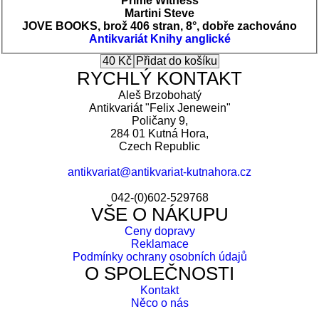
Prime Witness
Martini Steve
JOVE BOOKS, brož 406 stran, 8°, dobře zachováno
Antikvariát
Knihy anglické
RYCHLÝ KONTAKT
Aleš Brzobohatý
Antikvariát "Felix Jenewein"
Poličany 9,
284 01 Kutná Hora,
Czech Republic
antikvariat@antikvariat-kutnahora.cz
042-(0)602-529768
VŠE O NÁKUPU
Ceny dopravy
Reklamace
Podmínky ochrany osobních údajů
O SPOLEČNOSTI
Kontakt
Něco o nás