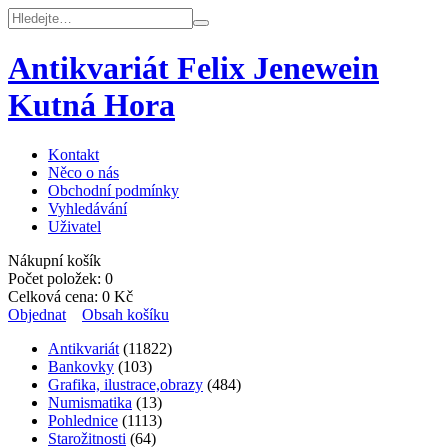
Antikvariát Felix Jenewein
Kutná Hora
Kontakt
Něco o nás
Obchodní podmínky
Vyhledávání
Uživatel
Nákupní košík
Počet položek:
0
Celková cena:
0
Kč
Objednat
Obsah košíku
Antikvariát
(11822)
Bankovky
(103)
Grafika, ilustrace,obrazy
(484)
Numismatika
(13)
Pohlednice
(1113)
Starožitnosti
(64)