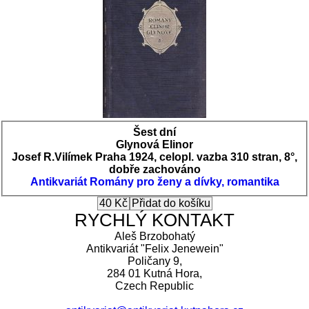
Šest dní
Glynová Elinor
Josef R.Vilímek Praha 1924, celopl. vazba 310 stran, 8°,
dobře zachováno
Antikvariát
Romány pro ženy a dívky, romantika
RYCHLÝ KONTAKT
Aleš Brzobohatý
Antikvariát "Felix Jenewein"
Poličany 9,
284 01 Kutná Hora,
Czech Republic