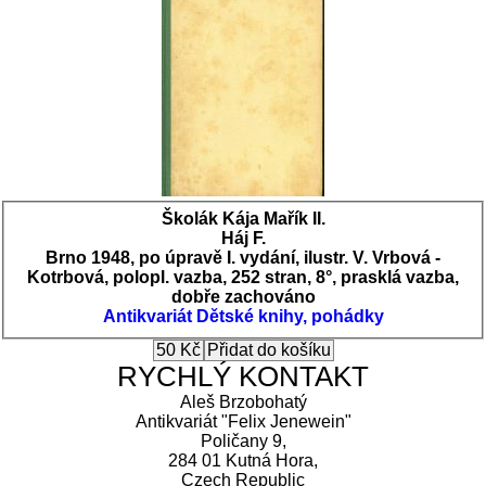
Školák Kája Mařík II.
Háj F.
Brno 1948, po úpravě I. vydání, ilustr. V. Vrbová -
Kotrbová, polopl. vazba, 252 stran, 8°, prasklá vazba,
dobře zachováno
Antikvariát
Dětské knihy, pohádky
RYCHLÝ KONTAKT
Aleš Brzobohatý
Antikvariát "Felix Jenewein"
Poličany 9,
284 01 Kutná Hora,
Czech Republic