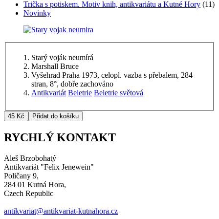
Trička s potiskem. Motiv knih, antikvariátu a Kutné Hory
(11)
Novinky
Starý voják neumírá
Marshall Bruce
Vyšehrad Praha 1973, celopl. vazba s přebalem, 284
stran, 8°, dobře zachováno
Antikvariát
Beletrie
Beletrie světová
RYCHLÝ KONTAKT
Aleš Brzobohatý
Antikvariát "Felix Jenewein"
Poličany 9,
284 01 Kutná Hora,
Czech Republic
antikvariat@antikvariat-kutnahora.cz