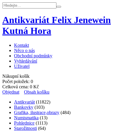
Antikvariát Felix Jenewein
Kutná Hora
Kontakt
Něco o nás
Obchodní podmínky
Vyhledávání
Uživatel
Nákupní košík
Počet položek:
0
Celková cena:
0
Kč
Objednat
Obsah košíku
Antikvariát
(11822)
Bankovky
(103)
Grafika, ilustrace,obrazy
(484)
Numismatika
(13)
Pohlednice
(1113)
Starožitnosti
(64)