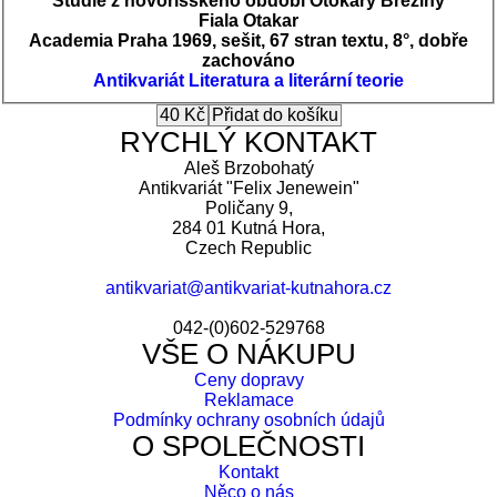
Studie z novoříšského období Otokary Březiny
Fiala Otakar
Academia Praha 1969, sešit, 67 stran textu, 8°, dobře
zachováno
Antikvariát
Literatura a literární teorie
RYCHLÝ KONTAKT
Aleš Brzobohatý
Antikvariát "Felix Jenewein"
Poličany 9,
284 01 Kutná Hora,
Czech Republic
antikvariat@antikvariat-kutnahora.cz
042-(0)602-529768
VŠE O NÁKUPU
Ceny dopravy
Reklamace
Podmínky ochrany osobních údajů
O SPOLEČNOSTI
Kontakt
Něco o nás