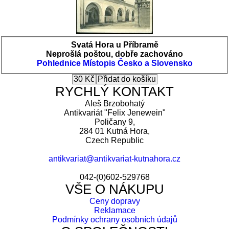
Svatá Hora u Příbramě
Neprošlá poštou, dobře zachováno
Pohlednice
Místopis Česko a Slovensko
RYCHLÝ KONTAKT
Aleš Brzobohatý
Antikvariát "Felix Jenewein"
Poličany 9,
284 01 Kutná Hora,
Czech Republic
antikvariat@antikvariat-kutnahora.cz
042-(0)602-529768
VŠE O NÁKUPU
Ceny dopravy
Reklamace
Podmínky ochrany osobních údajů