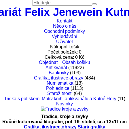
ariát Felix Jenewein Kut
Kontakt
Něco o nás
Obchodní podmínky
Vyhledávání
Uživatel
Nákupní košík
Počet položek:
0
Celková cena:
0
Kč
Objednat
Obsah košíku
Antikvariát
(11822)
Bankovky
(103)
Grafika, ilustrace,obrazy
(484)
Numismatika
(13)
Pohlednice
(1113)
Starožitnosti
(64)
Trička s potiskem. Motiv knih, antikvariátu a Kutné Hory
(11)
Novinky
Tradice, kroje a zvyky
Ručně kolorovaná litografie, pol. 19. století, cca 13x11 cm
Grafika, ilustrace,obrazy
Stará grafika