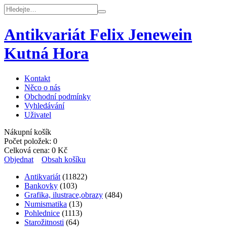
Antikvariát Felix Jenewein
Kutná Hora
Kontakt
Něco o nás
Obchodní podmínky
Vyhledávání
Uživatel
Nákupní košík
Počet položek:
0
Celková cena:
0
Kč
Objednat
Obsah košíku
Antikvariát
(11822)
Bankovky
(103)
Grafika, ilustrace,obrazy
(484)
Numismatika
(13)
Pohlednice
(1113)
Starožitnosti
(64)