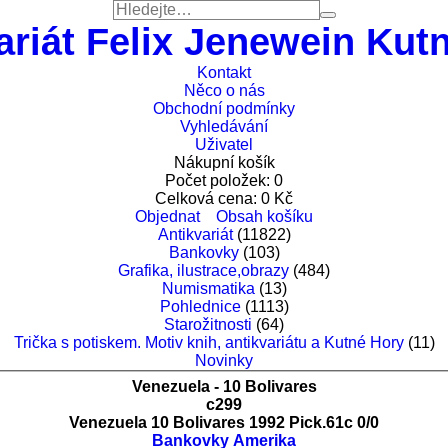
ariát Felix Jenewein Kut
Kontakt
Něco o nás
Obchodní podmínky
Vyhledávání
Uživatel
Nákupní košík
Počet položek:
0
Celková cena:
0
Kč
Objednat
Obsah košíku
Antikvariát
(11822)
Bankovky
(103)
Grafika, ilustrace,obrazy
(484)
Numismatika
(13)
Pohlednice
(1113)
Starožitnosti
(64)
Trička s potiskem. Motiv knih, antikvariátu a Kutné Hory
(11)
Novinky
Venezuela - 10 Bolivares
c299
Venezuela 10 Bolivares 1992 Pick.61c 0/0
Bankovky
Amerika