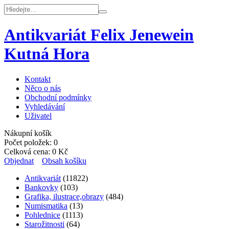
Antikvariát Felix Jenewein
Kutná Hora
Kontakt
Něco o nás
Obchodní podmínky
Vyhledávání
Uživatel
Nákupní košík
Počet položek:
0
Celková cena:
0
Kč
Objednat
Obsah košíku
Antikvariát
(11822)
Bankovky
(103)
Grafika, ilustrace,obrazy
(484)
Numismatika
(13)
Pohlednice
(1113)
Starožitnosti
(64)