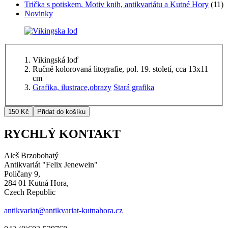
Trička s potiskem. Motiv knih, antikvariátu a Kutné Hory
(11)
Novinky
Vikingská loď
Ručně kolorovaná litografie, pol. 19. století, cca 13x11
cm
Grafika, ilustrace,obrazy
Stará grafika
RYCHLÝ KONTAKT
Aleš Brzobohatý
Antikvariát "Felix Jenewein"
Poličany 9,
284 01 Kutná Hora,
Czech Republic
antikvariat@antikvariat-kutnahora.cz