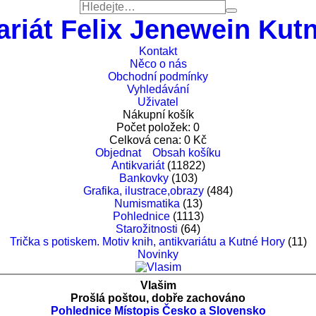
ariát Felix Jenewein Kut
Kontakt
Něco o nás
Obchodní podmínky
Vyhledávání
Uživatel
Nákupní košík
Počet položek:
0
Celková cena:
0
Kč
Objednat
Obsah košíku
Antikvariát
(11822)
Bankovky
(103)
Grafika, ilustrace,obrazy
(484)
Numismatika
(13)
Pohlednice
(1113)
Starožitnosti
(64)
Trička s potiskem. Motiv knih, antikvariátu a Kutné Hory
(11)
Novinky
Vlašim
Prošlá poštou, dobře zachováno
Pohlednice
Místopis Česko a Slovensko