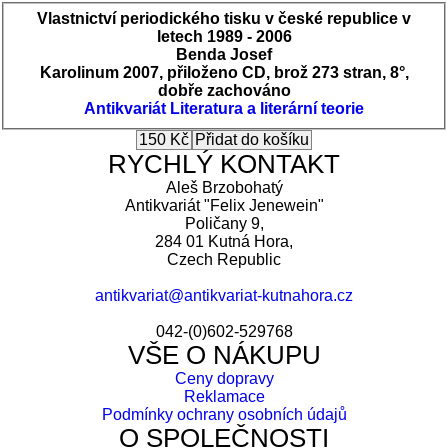
Vlastnictví periodického tisku v české republice v
letech 1989 - 2006
Benda Josef
Karolinum 2007, přiloženo CD, brož 273 stran, 8°,
dobře zachováno
Antikvariát
Literatura a literární teorie
RYCHLÝ KONTAKT
Aleš Brzobohatý
Antikvariát "Felix Jenewein"
Poličany 9,
284 01 Kutná Hora,
Czech Republic
antikvariat@antikvariat-kutnahora.cz
042-(0)602-529768
VŠE O NÁKUPU
Ceny dopravy
Reklamace
Podmínky ochrany osobních údajů
O SPOLEČNOSTI