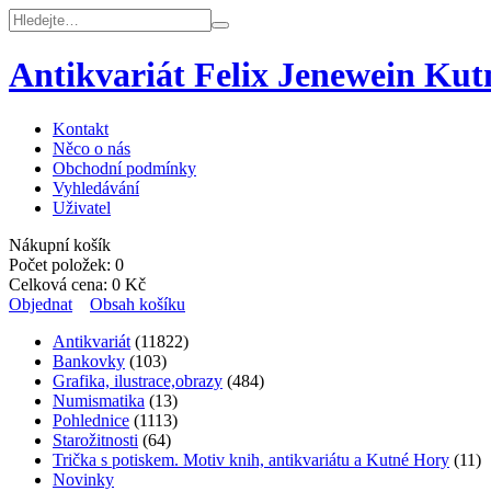
Antikvariát Felix Jenewein Ku
Kontakt
Něco o nás
Obchodní podmínky
Vyhledávání
Uživatel
Nákupní košík
Počet položek:
0
Celková cena:
0
Kč
Objednat
Obsah košíku
Antikvariát
(11822)
Bankovky
(103)
Grafika, ilustrace,obrazy
(484)
Numismatika
(13)
Pohlednice
(1113)
Starožitnosti
(64)
Trička s potiskem. Motiv knih, antikvariátu a Kutné Hory
(11)
Novinky